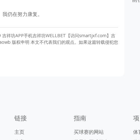
。我仍在努力康复。
© 吉祥坊APP手机吉祥坊WELLBET【访问smartjxf.com】吉
haowb 版权申明 本文不代表我们的观点。如果这篇转载侵犯您
链接
指南
项
主页
买球赛的网站
体