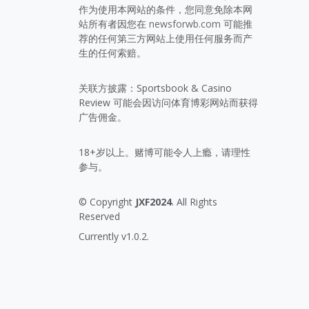
作为使用本网站的条件，您同意免除本网
站所有者因您在
newsforwb.com
可能推
荐的任何第三方网站上使用任何服务而产
生的任何索赔。
关联方披露：Sportsbook & Casino
Review 可能会因访问体育博彩网站而获得
广告佣金。
18+岁以上。赌博可能令人上瘾，请理性
参与。
© Copyright
JXF2024
. All Rights
Reserved
Currently v1.0.2.