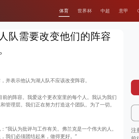
体育
世界杯
中超
意甲
人队需要改变他们的阵容
。
访，并表示他认为湖人队不应该改变阵容。
目前的阵容。我爱这个更衣室里的每个人。我认为我们
练和管理层。我们正在努力打造这个团队。为了一切。
：“我认为批评与工作有关。弗兰克是一个伟大的人。
注
，我们必须团结起来，做得更好。”
前