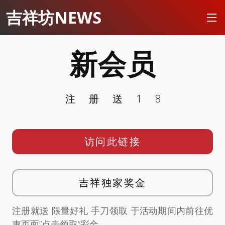
吉祥坊NEWS
新会员
注册送18
访问此链接
吉祥独家奖金
注册就送 限量好礼 手刀领取 于活动期间内前往优
惠页面”点击领取”彩金。