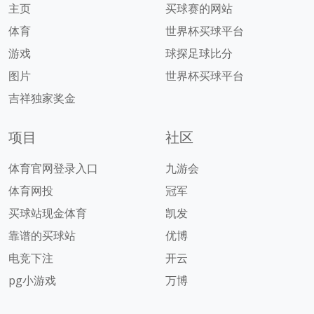
主页
买球赛的网站
体育
世界杯买球平台
游戏
球探足球比分
图片
世界杯买球平台
吉祥独家奖金
项目
社区
体育官网登录入口
九游会
体育网投
冠军
买球站现金体育
凯发
靠谱的买球站
优博
电竞下注
开云
pg小游戏
万博