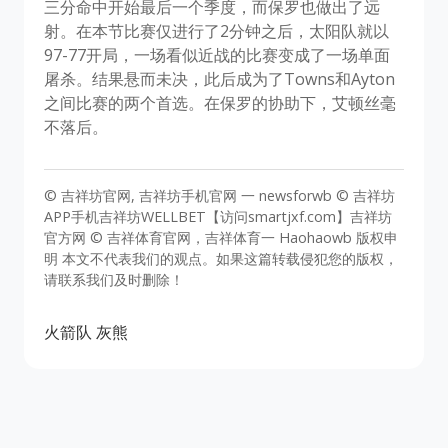
三分命中开始最后一个季度，而保罗也做出了远
射。在本节比赛仅进行了2分钟之后，太阳队就以
97-77开局，一场看似近战的比赛变成了一场单面
屠杀。结果悬而未决，此后成为了Towns和Ayton
之间比赛的两个首选。在保罗的协助下，艾顿丝毫
不落后。
© 吉祥坊官网, 吉祥坊手机官网 一 newsforwb © 吉祥坊
APP手机吉祥坊WELLBET【访问smartjxf.com】吉祥坊
官方网 © 吉祥体育官网，吉祥体育一 Haohaowb 版权申
明 本文不代表我们的观点。如果这篇转载侵犯您的版权，
请联系我们及时删除！
火箭队
灰熊