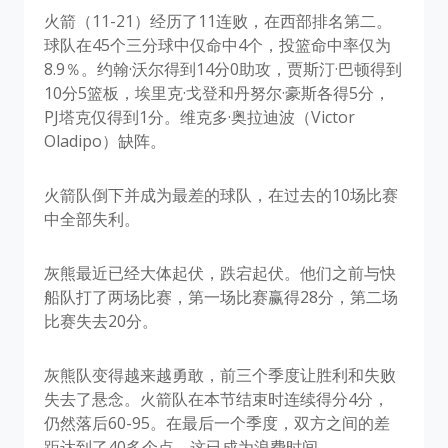
火箭（11-21）经历了11连败，在西部排名第二。
球队在45个三分球中仅命中4个，投篮命中率仅为
8.9％。约翰·沃尔得到14分0助攻，贾斯汀·巴顿得到
10分5篮板，埃里克·戈登和丹努尔·豪斯各得5分，
PJ塔克仅得到1分。维克多·奥拉迪波（Victor
Oladipo）缺阵。
火箭队倒下并成为最差的球队，在过去的10场比赛
中全部失利。
灰熊最近已经大体起伏，跌宕起伏。他们之前与快
船队打了两场比赛，第一场比赛赢得28分，第二场
比赛失去20分。
灰熊队变得越来越勇敢，前三个季度让胜利和失败
失去了悬念。火箭队在本节结束时连续得分4分，
仍然落后60-95。在最后一个季度，双方之间的差
距达到了40多个点，这已成为浪费时间。