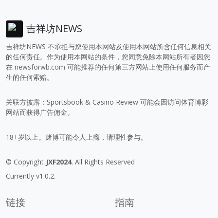
吉祥坊NEWS
吉祥坊NEWS 不承担与您使用本网站及使用本网站所含任何信息相关
的任何责任。作为使用本网站的条件，您同意免除本网站所有者因您
在
newsforwb.com
可能推荐的任何第三方网站上使用任何服务而产
生的任何索赔。
关联方披露：Sportsbook & Casino Review 可能会因访问体育博彩
网站而获得广告佣金。
18+岁以上。赌博可能令人上瘾，请理性参与。
© Copyright
JXF2024
. All Rights Reserved
Currently v1.0.2.
链接
指南