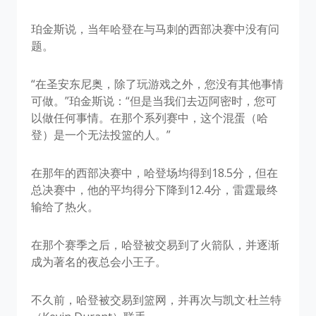
珀金斯说，当年哈登在与马刺的西部决赛中没有问
题。
“在圣安东尼奥，除了玩游戏之外，您没有其他事情
可做。”珀金斯说：“但是当我们去迈阿密时，您可
以做任何事情。在那个系列赛中，这个混蛋（哈
登）是一个无法投篮的人。”
在那年的西部决赛中，哈登场均得到18.5分，但在
总决赛中，他的平均得分下降到12.4分，雷霆最终
输给了热火。
在那个赛季之后，哈登被交易到了火箭队，并逐渐
成为著名的夜总会小王子。
不久前，哈登被交易到篮网，并再次与凯文·杜兰特