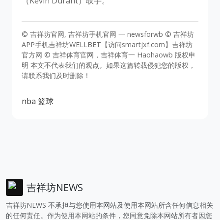
（Kevin Durant）联手。
© 吉祥坊官网, 吉祥坊手机官网 一 newsforwb © 吉祥坊
APP手机吉祥坊WELLBET【访问smartjxf.com】吉祥坊
官方网 © 吉祥体育官网，吉祥体育一 Haohaowb 版权申
明 本文不代表我们的观点。如果这篇转载侵犯您的版权，
请联系我们及时删除！
nba
篮球
吉祥坊NEWS
吉祥坊NEWS 不承担与您使用本网站及使用本网站所含任何信息相关
的任何责任。作为使用本网站的条件，您同意免除本网站所有者因您