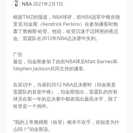
NBA
2021年2月1日
根据TMZ的报道，NBA球评，前NBA冠军中锋肯德
里克·珀金斯（Kendrick Perkins）在参加播客时炮
轰了詹姆斯·哈登。他说，哈登沉迷于迈阿密的夜总
会。雷霆队在2012年NBA总决赛中失利。
广告
最近，珀金斯参加了由前NBA球员Matt Barnes和
Stephen Jackson共同主持的播客。
在采访中，当谈到2012 NBA总决赛时（珀金斯是
雷霆队的首发中锋），珀金斯指出，雷霆队的所有
球员在那一年的总决赛中都表现出最高水平，除了
哈登是一个例外。
“我的上帝詹姆斯（哈登）根本不在乎，你知道为什
么吗？”珀金斯说。