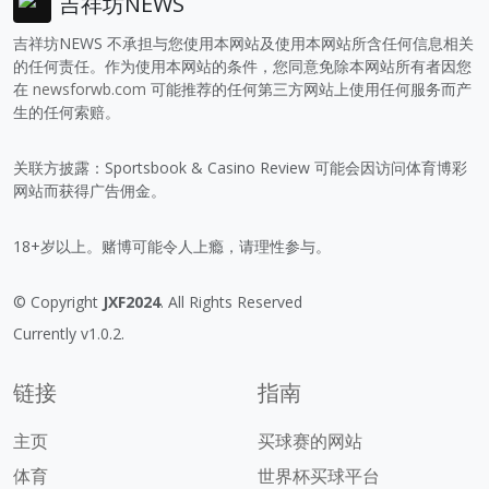
吉祥坊NEWS
吉祥坊NEWS 不承担与您使用本网站及使用本网站所含任何信息相关
的任何责任。作为使用本网站的条件，您同意免除本网站所有者因您
在
newsforwb.com
可能推荐的任何第三方网站上使用任何服务而产
生的任何索赔。
关联方披露：Sportsbook & Casino Review 可能会因访问体育博彩
网站而获得广告佣金。
18+岁以上。赌博可能令人上瘾，请理性参与。
© Copyright
JXF2024
. All Rights Reserved
Currently v1.0.2.
链接
指南
主页
买球赛的网站
体育
世界杯买球平台