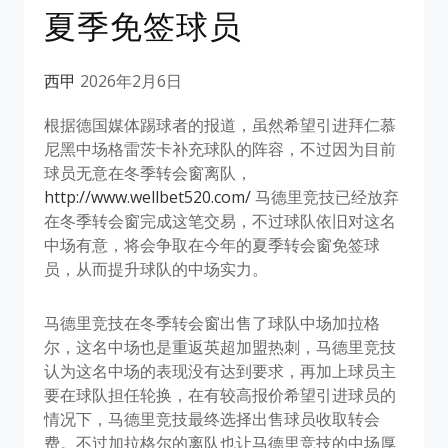
夏季免签球员
西甲
2026年2月6日
根据德国媒体踢球者的报道，虽然希望引进拜仁慕
尼黑中场格雷茨卡补充球队的阵容，不过因为目前
球员无意在冬季转会窗离队，
http://www.wellbet520.com/
马德里竞技已经放弃
在冬季转会窗完成这笔交易，不过球队依旧对这名
中场有意，将会争取在今年的夏季转会窗免签球
员，从而提升球队的中场实力。
马德里竞技在冬季转会窗出售了球队中场加拉格
尔，这名中场也是重返英超加盟热刺，马德里竞技
认为这名中场的表现没有达到要求，再加上球员主
要在球队担任轮换，在有较高报价希望引进球员的
情况下，马德里竞技最终选择出售球员收取转会
费。不过加拉格尔的离队也让马德里竞技的中场厚