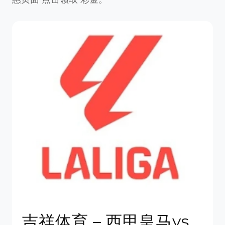
吉祥体育 – 西甲皇马vs