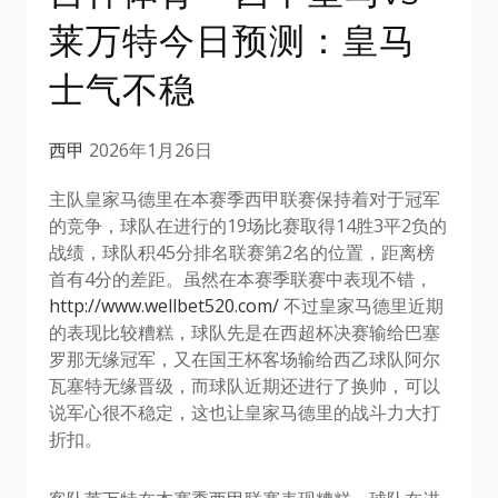
莱万特今日预测：皇马
士气不稳
西甲
2026年1月26日
主队皇家马德里在本赛季西甲联赛保持着对于冠军
的竞争，球队在进行的19场比赛取得14胜3平2负的
战绩，球队积45分排名联赛第2名的位置，距离榜
首有4分的差距。虽然在本赛季联赛中表现不错，
http://www.wellbet520.com/
不过皇家马德里近期
的表现比较糟糕，球队先是在西超杯决赛输给巴塞
罗那无缘冠军，又在国王杯客场输给西乙球队阿尔
瓦塞特无缘晋级，而球队近期还进行了换帅，可以
说军心很不稳定，这也让皇家马德里的战斗力大打
折扣。