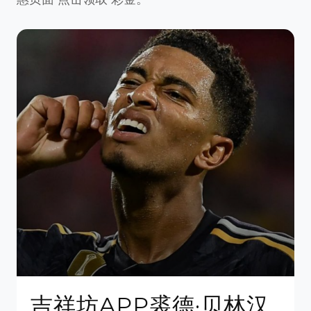
吉祥坊APP裘德·贝林汉