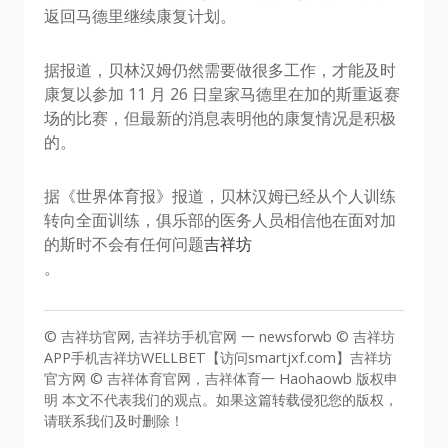
返回马德里继续康复计划。
据报道，贝林汉姆仍然需要做很多工作，才能及时
康复以参加 11 月 26 日皇家马德里在加的斯重返赛
场的比赛，但最新的消息表明他的康复情况是积极
的。
据《世界体育报》报道，贝林汉姆已经从个人训练
转向全面训练，俱乐部的医务人员相信他在面对加
的斯时不会有任何问题
吉祥坊
。
© 吉祥坊官网, 吉祥坊手机官网 一 newsforwb © 吉祥坊
APP手机吉祥坊WELLBET【访问smartjxf.com】吉祥坊
官方网 © 吉祥体育官网，吉祥体育一 Haohaowb 版权申
明 本文不代表我们的观点。如果这篇转载侵犯您的版权，
请联系我们及时删除！