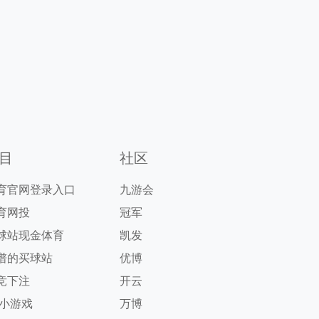
目
社区
育官网登录入口
九游会
育网投
冠军
球站现金体育
凯发
谱的买球站
优博
竞下注
开云
g小游戏
万博