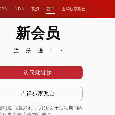
CBA
NBA
英超
西甲
吉祥独家奖金
新会员
注册送18
访问此链接
吉祥独家奖金
册就送 限量好礼 手刀领取 于活动期间内
往优惠页面”点击领取”彩金。