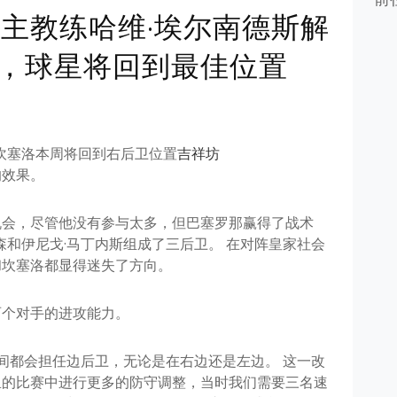
那主教练哈维·埃尔南德斯解
，球星将回到最佳位置
·坎塞洛本周将回到右后卫位置
吉祥坊
的效果。
机会，尽管他没有参与太多，但巴塞罗那赢得了战术
森和伊尼戈·马丁内斯组成了三后卫。 在对阵皇家社会
和坎塞洛都显得迷失了方向。
两个对手的进攻能力。
时间都会担任边后卫，无论是在右边还是左边。 这一改
里的比赛中进行更多的防守调整，当时我们需要三名速