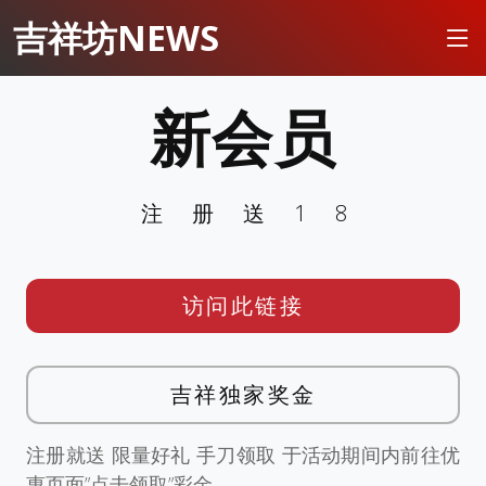
吉祥坊NEWS
新会员
注册送18
访问此链接
吉祥独家奖金
注册就送 限量好礼 手刀领取 于活动期间内前往优
惠页面”点击领取”彩金。