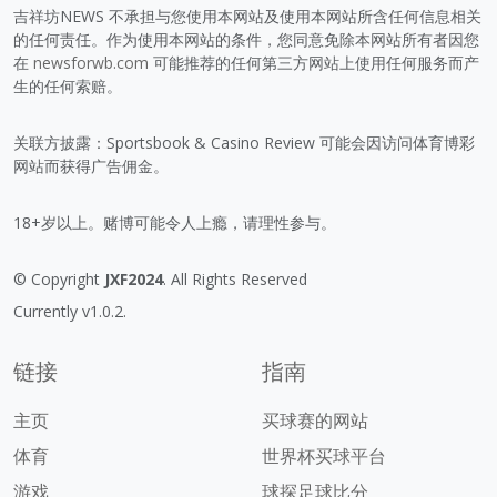
吉祥坊NEWS 不承担与您使用本网站及使用本网站所含任何信息相关
的任何责任。作为使用本网站的条件，您同意免除本网站所有者因您
在
newsforwb.com
可能推荐的任何第三方网站上使用任何服务而产
生的任何索赔。
关联方披露：Sportsbook & Casino Review 可能会因访问体育博彩
网站而获得广告佣金。
18+岁以上。赌博可能令人上瘾，请理性参与。
© Copyright
JXF2024
. All Rights Reserved
Currently v1.0.2.
链接
指南
主页
买球赛的网站
体育
世界杯买球平台
游戏
球探足球比分