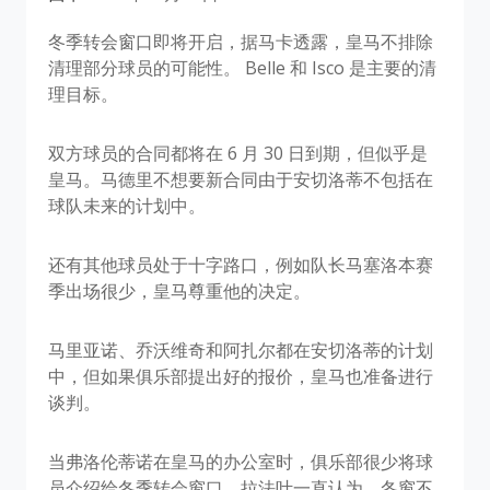
冬季转会窗口即将开启，据马卡透露，皇马不排除
清理部分球员的可能性。 Belle 和 Isco 是主要的清
理目标。
双方球员的合同都将在 6 月 30 日到期，但似乎是
皇马。马德里不想要新合同由于安切洛蒂不包括在
球队未来的计划中。
还有其他球员处于十字路口，例如队长马塞洛本赛
季出场很少，皇马尊重他的决定。
马里亚诺、乔沃维奇和阿扎尔都在安切洛蒂的计划
中，但如果俱乐部提出好的报价，皇马也准备进行
谈判。
当弗洛伦蒂诺在皇马的办公室时，俱乐部很少将球
员介绍给冬季转会窗口。拉法叶一直认为，冬窗不