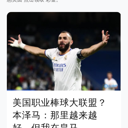
美国职业棒球大联盟？
本泽马：那里越来越
好，但我在皇马