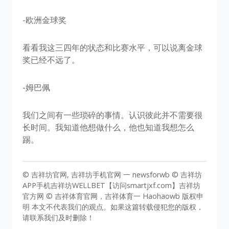
-欧洲金球奖
看看我这三四年的状态和比赛水平，可以说离金球
奖已经不远了。
-姆巴佩
我们之间有一些琐碎的事情。认识彼此并不需要很
长时间。我知道他想做什么，他也知道我想怎么
踢。
© 吉祥坊官网, 吉祥坊手机官网 一 newsforwb © 吉祥坊
APP手机吉祥坊WELLBET【访问smartjxf.com】吉祥坊
官方网 © 吉祥体育官网，吉祥体育一 Haohaowb 版权申
明 本文不代表我们的观点。如果这篇转载侵犯您的版权，
请联系我们及时删除！