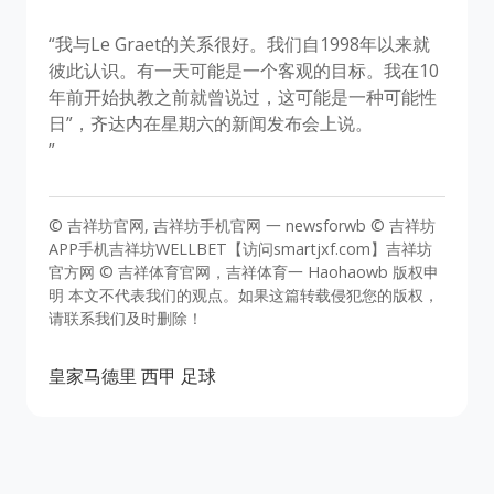
“我与Le Graet的关系很好。我们自1998年以来就
彼此认识。有一天可能是一个客观的目标。我在10
年前开始执教之前就曾说过，这可能是一种可能性
日”，齐达内在星期六的新闻发布会上说。
”
© 吉祥坊官网, 吉祥坊手机官网 一 newsforwb © 吉祥坊
APP手机吉祥坊WELLBET【访问smartjxf.com】吉祥坊
官方网 © 吉祥体育官网，吉祥体育一 Haohaowb 版权申
明 本文不代表我们的观点。如果这篇转载侵犯您的版权，
请联系我们及时删除！
皇家马德里
西甲
足球