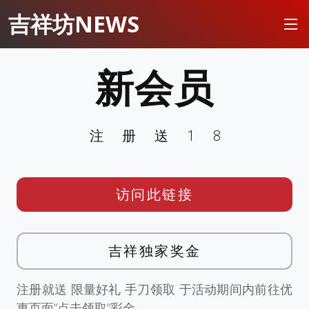
吉祥坊NEWS
新会员
注册送18
访问此链接
吉祥独家奖金
注册就送 限量好礼 手刀领取 于活动期间内前往优
惠页面”点击领取”彩金。