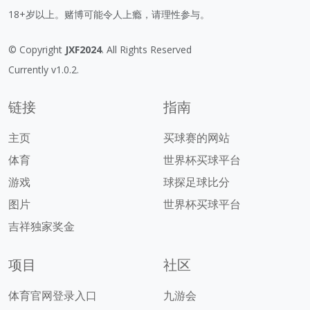
18+岁以上。赌博可能令人上瘾，请理性参与。
© Copyright
JXF2024
. All Rights Reserved
Currently v1.0.2.
链接
指南
主页
买球赛的网站
体育
世界杯买球平台
游戏
球探足球比分
图片
世界杯买球平台
吉祥独家奖金
项目
社区
体育官网登录入口
九游会