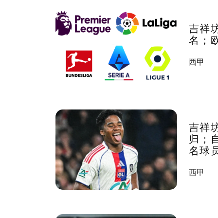
吉祥
名；
西甲
吉祥坊
归；
名球
西甲