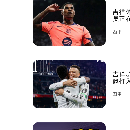
吉祥
员正
西甲
吉祥坊
佩打
西甲