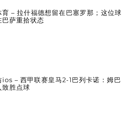
体育 – 拉什福德想留在巴塞罗那；这位球
在巴萨重拾状态
ios – 西甲联赛皇马2-1巴列卡诺：姆巴
入致胜点球