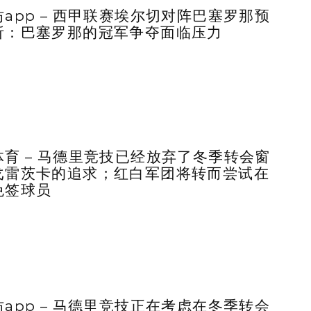
app – 西甲联赛埃尔切对阵巴塞罗那预
析：巴塞罗那的冠军争夺面临压力
体育 – 马德里竞技已经放弃了冬季转会窗
戈雷茨卡的追求；红白军团将转而尝试在
免签球员
app – 马德里竞技正在考虑在冬季转会